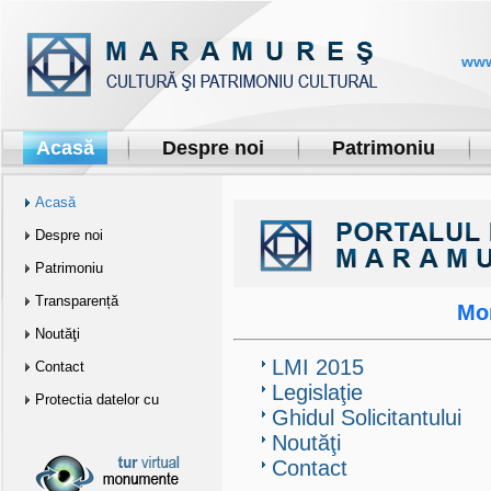
www
Acasă
Despre noi
Patrimoniu
Acasă
Despre noi
Patrimoniu
Transparență
Mo
Noutăţi
LMI 2015
Contact
Legislaţie
Protectia datelor cu
Ghidul Solicitantului
caracter personal…
Noutăţi
Contact