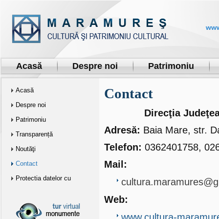
www
Acasă
Despre noi
Patrimoniu
Contact
Acasă
Despre noi
Direcţia Judeţe
Patrimoniu
Adresă:
Baia Mare, str. D
Transparență
Telefon:
0362401758, 02
Noutăţi
Mail:
Contact
Protectia datelor cu
cultura.maramures@g
caracter personal…
Web:
www.cultura-maramure