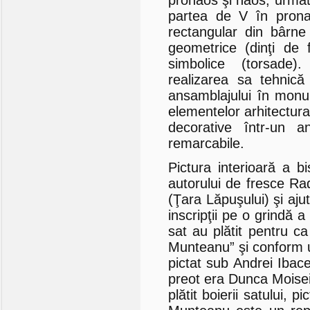
partea de V în prona
rectangular din bârne
geometrice (dinţi de f
simbolice (torsade
realizarea sa tehnică 
ansamblajului în monu
elementelor arhitectura
decorative într-un 
remarcabile.
Pictura interioară a b
autorului de fresce Ra
(Ţara Lăpuşului) şi aj
inscripţii pe o grindă 
sat au plătit pentru ca
Munteanu” şi conform un
pictat sub Andrei Ibac
preot era Dunca Moisei
plătit boierii satului,