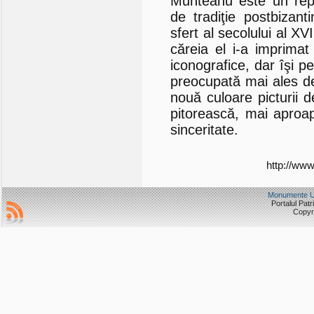
Munteanu este un repre
de tradiţie postbizan
sfert al secolului al XVI
căreia el i-a imprimat
iconografice, dar îşi p
preocupată mai ales de
nouă culoare picturii d
pitorească, mai aproap
sinceritate.
http://ww
Monumente
Portalul Pat
Copyri