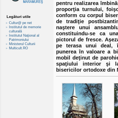
pentru realizarea îmbinăr
proporţia turnului, foi
conform cu corpul biseri
Legături utile
de tradiţie postbizan
Cultur@ pe net
naştere unui ansamblu 
Institutul de memorie
culturală
constituindu-se ca una
Institutul Naţional al
pictorul de fresce. Aşez
Patrimoniului
Ministerul Culturii
pe terasa unui deal, î
Multicult.RO
punerea în valoare a bi
mobil deţinut de parohi
spaţiului interior şi 
bisericilor ortodoxe di