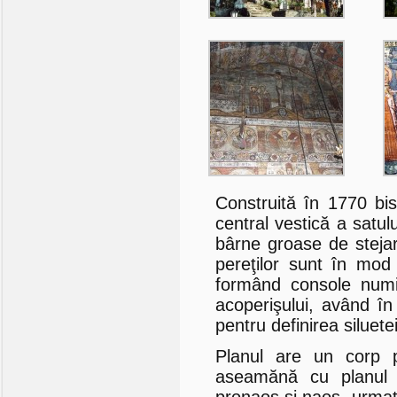
Construită în 1770 bise
central vestică a satulu
bârne groase de stejar 
pereţilor sunt în mod 
formând console numit
acoperişului, având în 
pentru definirea siluet
Planul are un corp pr
aseamănă cu planul u
pronaos şi naos, urmat 