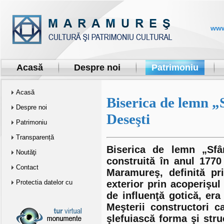
www
Acasă
Despre noi
Patrimoniu
Acasă
Biserica de lemn „
Despre noi
Deseşti
Patrimoniu
Transparență
Biserica de lemn „Sfâ
Noutăţi
construită în anul 1770
Contact
Maramureş, definită pri
Protectia datelor cu
exterior prin acoperişul
de influenţă gotică, era
caracter personal…
Meşterii constructori c
şlefuiască forma şi stru